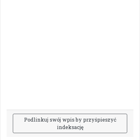
P
o
d
l
i
n
k
u
j
s
w
ó
j
w
p
i
s
b
y
p
r
z
y
ś
p
i
e
s
z
y
ć
i
n
d
e
k
s
a
c
j
ę