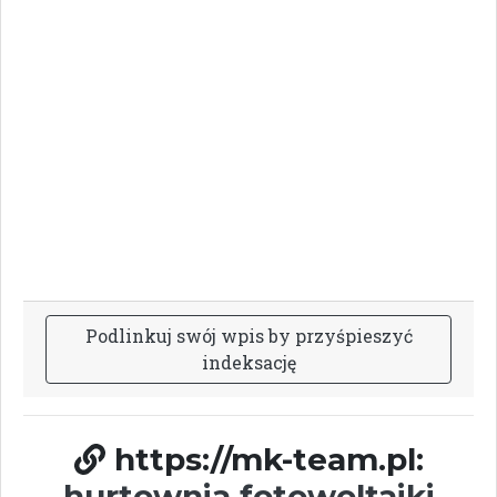
P
o
d
l
i
n
k
u
j
s
w
ó
j
w
p
i
s
b
y
p
r
z
y
ś
p
i
e
s
z
y
ć
i
n
d
e
k
s
a
c
j
ę
https://mk-team.pl:
hurtownia fotowoltaiki