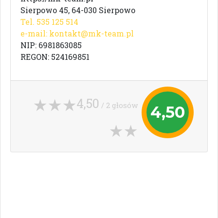
Sierpowo 45, 64-030 Sierpowo
Tel. 535 125 514
e-mail:
kontakt@mk-team.pl
NIP: 6981863085
REGON: 524169851
4,50
/ 2 głosów
4,50