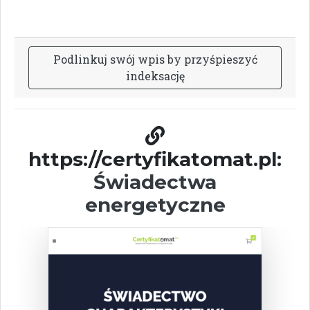
P
o
d
l
i
n
k
u
j
s
w
ó
j
w
p
i
s
b
y
p
r
z
y
ś
p
i
e
s
z
y
ć
i
n
d
e
k
s
a
c
j
ę
https://certyfikatomat.pl:
Świadectwa
energetyczne