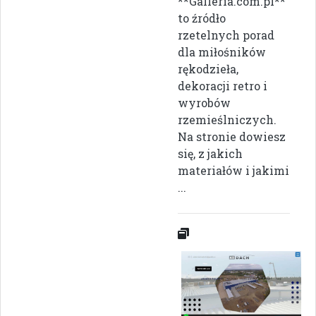
**Galleria.com.pl**
to źródło
rzetelnych porad
dla miłośników
rękodzieła,
dekoracji retro i
wyrobów
rzemieślniczych.
Na stronie dowiesz
się, z jakich
materiałów i jakimi
...